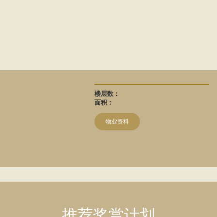
为
香
港
主
要
的
楼层数：
地
面积：
产
物业资料
发
展
商
之
一，
信
推荐奖赏计划
和