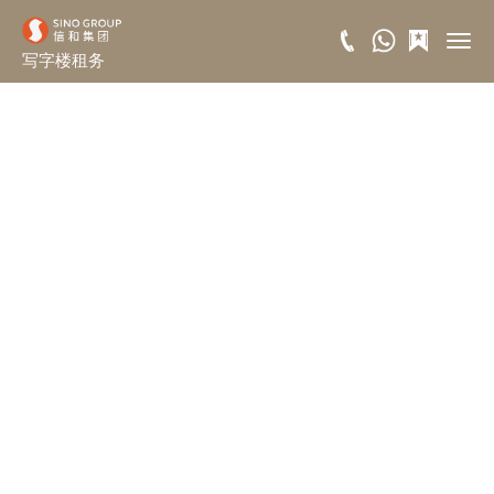
写字楼租务
区域
*
面积 (平方呎)
*
必须输入
月租 (HK$)
生效日期