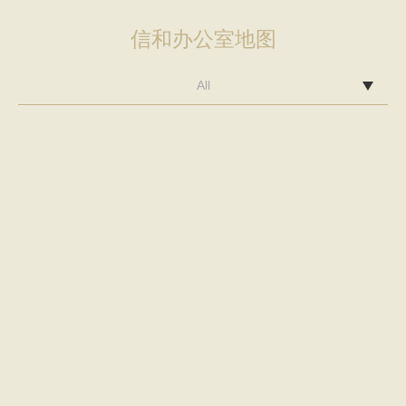
字
楼：
信和办公室地图
高
性
All
价
比
租
金
驱
动
市
场
需
求
作