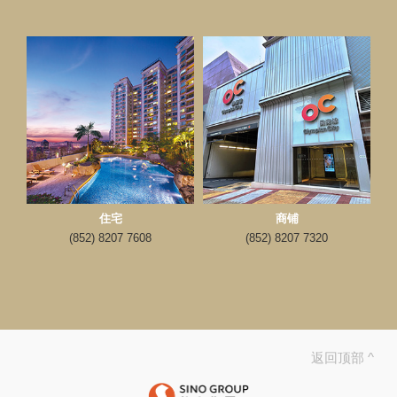
供
优
质
的
物
业
服
务
住宅
商铺
和
(852) 8207 7608
(852) 8207 7320
创
新
的
解
返回顶部 ^
决
方