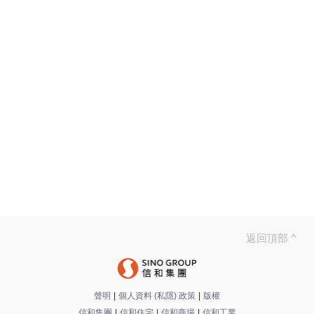
*
必須輸入
月租 (HK$)
生效日期
進階搜尋
˅
搜尋
返回頂部 ^
聲明
|
個人資料 (私隱) 政策
|
版權
信和集團
|
信和住宅
|
信和商場
|
信和工業