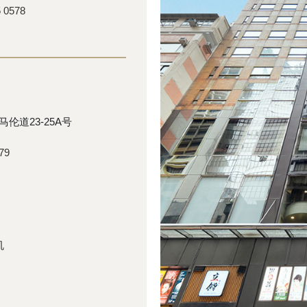
5 0578
伦道23-25A号
79
机