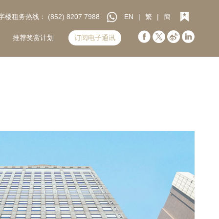
字楼租务热线：
(852) 8207 7988
EN
|
繁
|
簡
推荐奖赏计划
订阅电子通讯