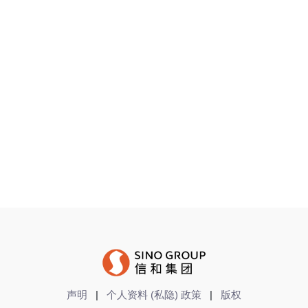
*
面积 (平方呎)
*
必须输入
生效日期
搜寻
声明
|
个人资料 (私隐) 政策
|
版权